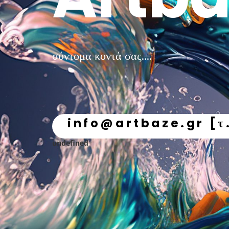
σύντομα κοντά σας....
info@artbaze.gr [τ
undefined