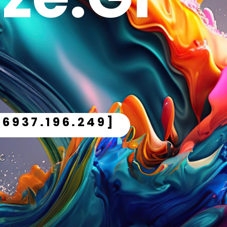
.6937.196.249]