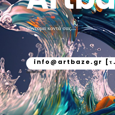
σύντομα κοντά σας....
info@artbaze.gr [τ
undefined