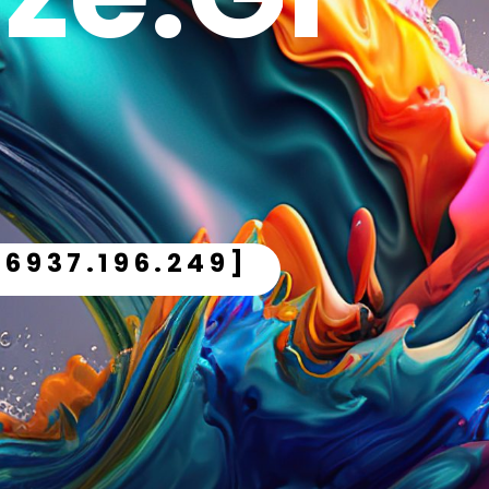
.6937.196.249]