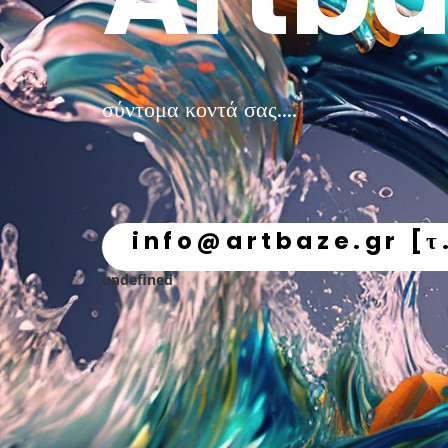
σύντομα κοντά σας....
info@artbaze.gr [τ
undefined