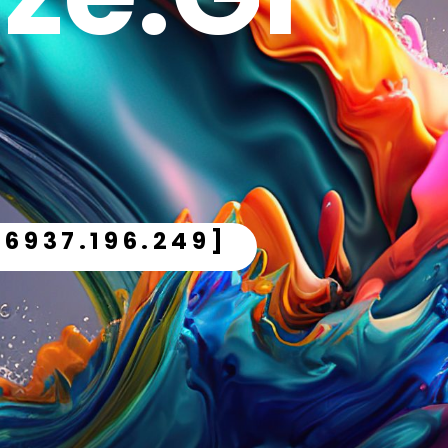
.6937.196.249]