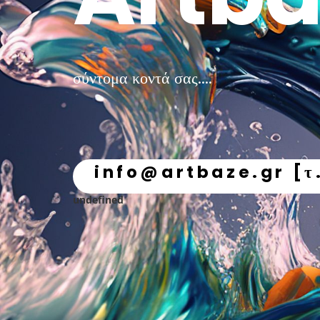
σύντομα κοντά σας....
info@artbaze.gr [τ
undefined