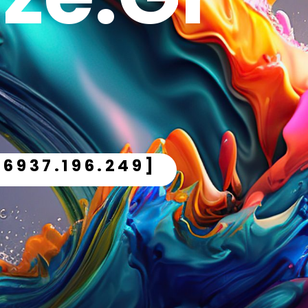
.6937.196.249]