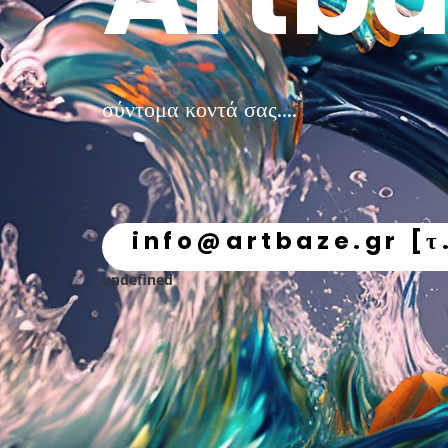
σύντομα κοντά σας....
info@artbaze.gr [τ
undefined