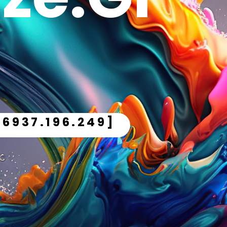
.6937.196.249]