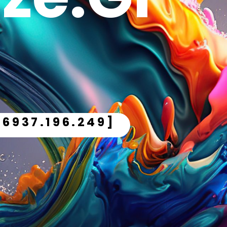
.6937.196.249]