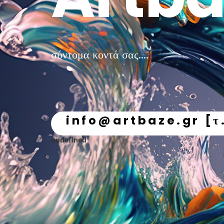
σύντομα κοντά σας....
info@artbaze.gr [τ
undefined